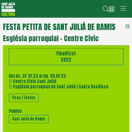
Cerca
FESTA PETITA DE SANT JULIÀ DE RAMIS
C
Església parroquial - Centre Cívic
Finalitzat
2022
Del ds. 07.01.23
al dg. 08.01.23
Centre Cívic Sant Julià
Església parroquial de Sant Julià i Santa Basilissa
Fires i Festes
Pobles
Sant Julià de Ramis