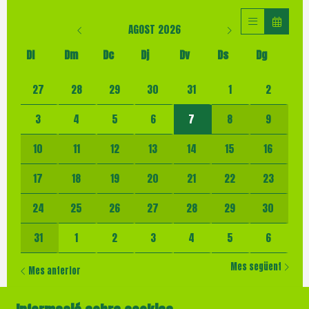
AGOST 2026
Dl
Dm
Dc
Dj
Dv
Ds
Dg
No hi ha cap activitat aquest mes
27
28
29
30
31
1
2
3
4
5
6
7
8
9
10
11
12
13
14
15
16
17
18
19
20
21
22
23
24
25
26
27
28
29
30
31
1
2
3
4
5
6
Mes següent
Mes anterior