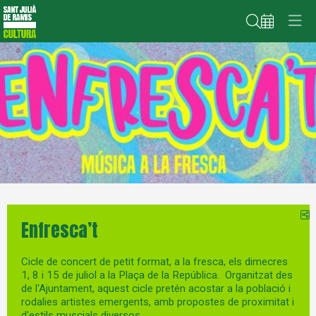
Cerca
Aquest és un carrusel automàtic. Usa les fletxes del teclat o el botó
Diapositiva 1
Diapositiva 1
C
Enfresca’t
Cicle de concert de petit format, a la fresca, els dimecres
1, 8 i 15 de juliol a la Plaça de la República. Organitzat des
de l'Ajuntament, aquest cicle pretén acostar a la població i
rodalies artistes emergents, amb propostes de proximitat i
d'estils muscials diversos.