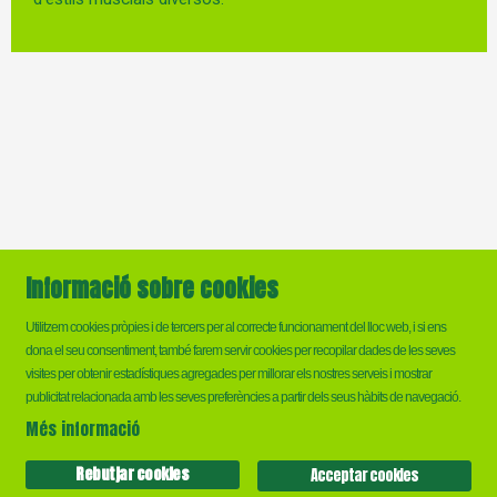
Informació sobre cookies
Utilitzem cookies pròpies i de tercers per al correcte funcionament del lloc web, i si ens
dona el seu consentiment, també farem servir cookies per recopilar dades de les seves
visites per obtenir estadístiques agregades per millorar els nostres serveis i mostrar
Sitemap
|
Ús de Cookies
|
Contactar
publicitat relacionada amb les seves preferències a partir dels seus hàbits de navegació.
Més informació
Link a instagram
Link a twitter
Link a facebook
Rebutjar cookies
Acceptar cookies