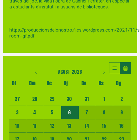
través del joc, la vida i obra de Gabriel Ferrater, en especial
a estudiants d'institut i a usuaris de biblioteques.
https://produccionsdelonostro.files.wordpress.com/2021/11/
room-gf.pdf
AGOST 2026
Dl
Dm
Dc
Dj
Dv
Ds
Dg
No hi ha cap activitat aquest mes
27
28
29
30
31
1
2
3
4
5
6
7
8
9
10
11
12
13
14
15
16
17
18
19
20
21
22
23