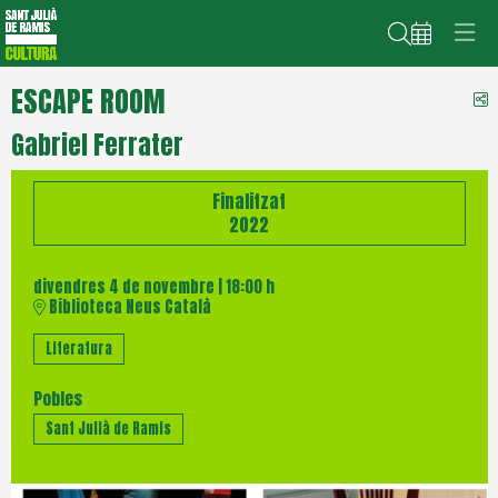
Cerca
ESCAPE ROOM
C
Gabriel Ferrater
Finalitzat
2022
divendres 4 de novembre
|
18:00 h
Biblioteca Neus Català
Literatura
Pobles
Sant Julià de Ramis