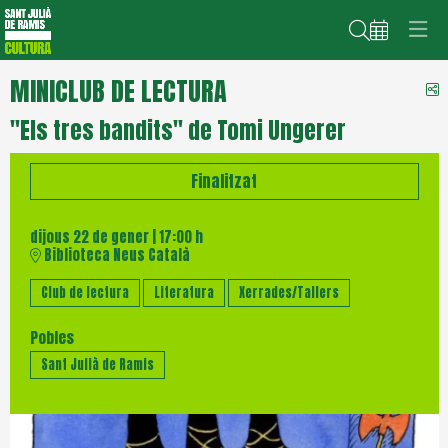
Cerca
MINICLUB DE LECTURA
C
"Els tres bandits" de Tomi Ungerer
Finalitzat
dijous 22 de gener
|
17:00 h
Biblioteca Neus Català
Club de lectura
Literatura
Xerrades/Tallers
Pobles
Sant Julià de Ramis