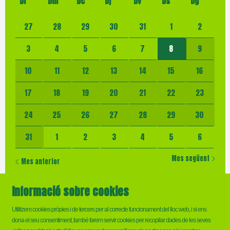
Dl
Dm
Dc
Dj
Dv
Ds
Dg
No hi ha cap activitat aquest mes
27
28
29
30
31
1
2
3
4
5
6
7
8
9
10
11
12
13
14
15
16
17
18
19
20
21
22
23
24
25
26
27
28
29
30
31
1
2
3
4
5
6
Mes següent
Mes anterior
Informació sobre cookies
Utilitzem cookies pròpies i de tercers per al correcte funcionament del lloc web, i si ens
dona el seu consentiment, també farem servir cookies per recopilar dades de les seves