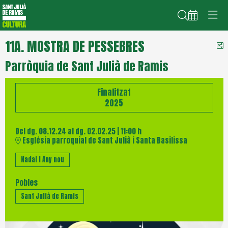
Cerca
11A. MOSTRA DE PESSEBRES
C
Parròquia de Sant Julià de Ramis
Finalitzat
2025
Del dg. 08.12.24
al dg. 02.02.25
|
11:00 h
Església parroquial de Sant Julià i Santa Basilissa
Nadal i Any nou
Pobles
Sant Julià de Ramis