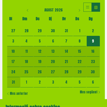
AGOST 2026
Dl
Dm
Dc
Dj
Dv
Ds
Dg
No hi ha cap activitat aquest mes
27
28
29
30
31
1
2
3
4
5
6
7
8
9
10
11
12
13
14
15
16
17
18
19
20
21
22
23
24
25
26
27
28
29
30
31
1
2
3
4
5
6
Mes següent
Mes anterior