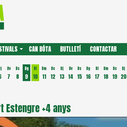
STIVALS
CAN BÓTA
BUTLLETÍ
CONTACTAR
Dj
Dv
Ds
Dg
Dl
Dm
Dc
Dj
Dv
Ds
Dg
Dl
Dm
Dc
Dj
6
7
8
9
10
11
12
13
14
15
16
17
18
19
20
Dilluns 10 d'agost
rt Estengre +4 anys