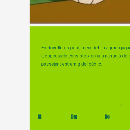
Diapositiva 1 de 1
En Rovelló és petit, menudet. Li agrada juga
L’espectacle consisteix en una narració de
passejant entremig del públic.
Dl
Dm
Dc