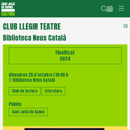
Cerca
CLUB LLEGIR TEATRE
C
Biblioteca Neus Català
Finalitzat
2024
divendres 25 d’octubre
|
18:00 h
Biblioteca Neus Català
Club de lectura
Literatura
Pobles
Sant Julià de Ramis