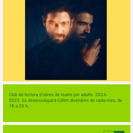
Diapositiva 1 de 1
Club de lectura d'obres de teatre per adults 2024-
2025. Es desenvoluparà l'últim divendres de cada mes, de
18 a 20 h.