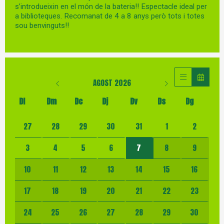
s’introdueixin en el món de la bateria!! Espectacle ideal per
a biblioteques. Recomanat de 4 a 8 anys però tots i totes
sou benvinguts!!
AGOST 2026
Dl
Dm
Dc
Dj
Dv
Ds
Dg
No hi ha cap activitat aquest mes
27
28
29
30
31
1
2
3
4
5
6
7
8
9
10
11
12
13
14
15
16
17
18
19
20
21
22
23
24
25
26
27
28
29
30