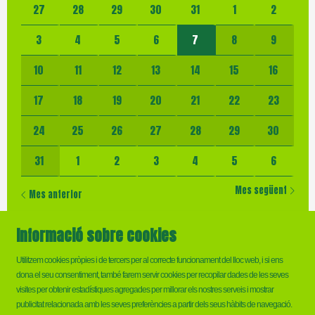
No hi ha cap activitat aquest mes
27
28
29
30
31
1
2
3
4
5
6
7
8
9
10
11
12
13
14
15
16
17
18
19
20
21
22
23
24
25
26
27
28
29
30
31
1
2
3
4
5
6
Mes següent
Mes anterior
Informació sobre cookies
Utilitzem cookies pròpies i de tercers per al correcte funcionament del lloc web, i si ens
dona el seu consentiment, també farem servir cookies per recopilar dades de les seves
visites per obtenir estadístiques agregades per millorar els nostres serveis i mostrar
Sitemap
|
Ús de Cookies
|
Contactar
publicitat relacionada amb les seves preferències a partir dels seus hàbits de navegació.