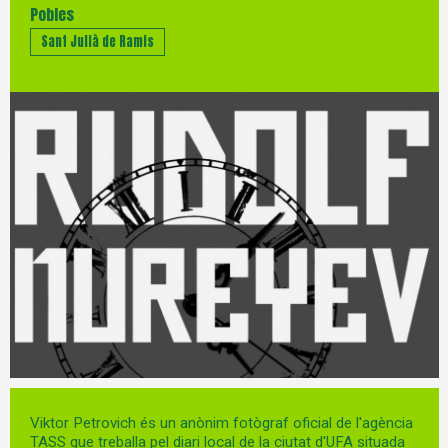
Pobles
Sant Julià de Ramis
Diapositiva 1 de 1
Viktor Petrovich és un anònim fotògraf oficial de l'agència
TASS que treballa pel diari local de la ciutat d'UFA situada