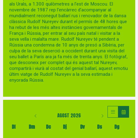
als Urals, a 1.300 quilòmetres a l'est de Moscou. El
novembre de 1987 rep l'encàrrec d'acompanyar al
mundialment reconegut ballarí rus i renovador de la dansa
clàssica Rudolf Nureyev durant el permís de 48 hores que
ha rebut de les més altes instàncies governamentals de
França i Rússia, per entrar al seu país natal i visitar a la
seva vella i malalta mare. Rudolf Nureyev té pendent a
Rússia una condemna de 10 anys de presó a Sibèria, per
culpa de la seva deserció a occident durant una visita del
seu ballet a París ara ja fa més de trenta anys. El fotògraf,
que desconeix per complet qui és aquest tal Nureyev,
compartirà i viurà al costat del genial ballarí, aquest emotiu
últim viatge de Rudolf Nureyev a la seva estimada i
enyorada Rússia.
AGOST 2026
Dl
Dm
Dc
Dj
Dv
Ds
Dg