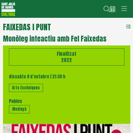
Cerca
FAIXEDAS I PUNT
C
Monòleg inteactiu amb Fel Faixedas
Finalitzat
2022
dissabte 8 d’octubre
|
21:30 h
Arts Escèniques
Pobles
Medinyà