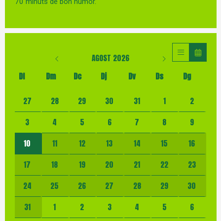
70 minuts de bon humor.
AGOST 2026
Dl
Dm
Dc
Dj
Dv
Ds
Dg
No hi ha cap activitat aquest mes
27
28
29
30
31
1
2
3
4
5
6
7
8
9
10
11
12
13
14
15
16
17
18
19
20
21
22
23
24
25
26
27
28
29
30
31
1
2
3
4
5
6