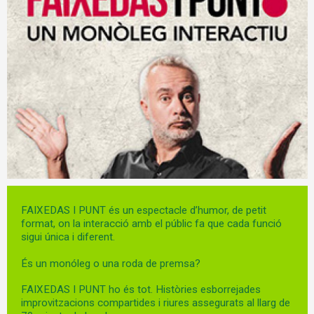
Diapositiva 1 de 1
FAIXEDAS I PUNT és un espectacle d’humor, de petit
format, on la interacció amb el públic fa que cada funció
sigui única i diferent.
És un monóleg o una roda de premsa?
FAIXEDAS I PUNT ho és tot. Històries esborrejades
improvitzacions compartides i riures assegurats al llarg de