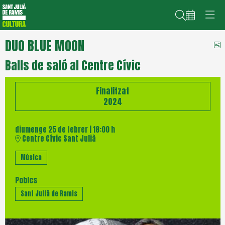
Cerca
DUO BLUE MOON
C
Balls de saló al Centre Cívic
Finalitzat
2024
diumenge 25 de febrer
|
18:00 h
Centre Cívic Sant Julià
Música
Pobles
Sant Julià de Ramis