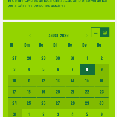
El Centre Cívic és un local climatitzat, amb el servei de bar
per a totes les persones usuàries.
AGOST 2026
Dl
Dm
Dc
Dj
Dv
Ds
Dg
No hi ha cap activitat aquest mes
27
28
29
30
31
1
2
3
4
5
6
7
8
9
10
11
12
13
14
15
16
17
18
19
20
21
22
23
24
25
26
27
28
29
30
31
1
2
3
4
5
6