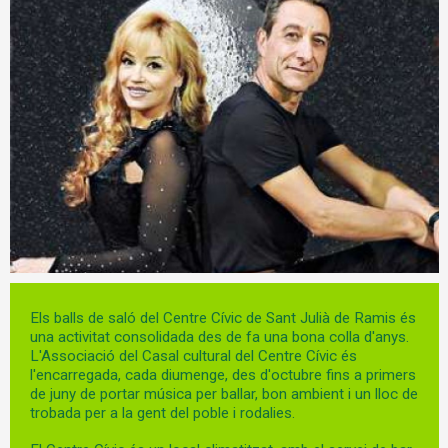
Diapositiva 1 de 1
Els balls de saló del Centre Cívic de Sant Julià de Ramis és
una activitat consolidada des de fa una bona colla d'anys.
L'Associació del Casal cultural del Centre Cívic és
l'encarregada, cada diumenge, des d'octubre fins a primers
de juny de portar música per ballar, bon ambient i un lloc de
trobada per a la gent del poble i rodalies.