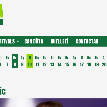
STIVALS
CAN BÓTA
BUTLLETÍ
CONTACTAR
Dj
Dv
Ds
Dg
Dl
Dm
Dc
Dj
Dv
Ds
Dg
Dl
Dm
Dc
Dj
6
7
8
9
10
11
12
13
14
15
16
17
18
19
20
Dilluns 10 d'agost
ic