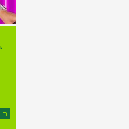
la
a
s.