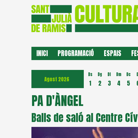
INICI
PROGRAMACIÓ
ESPAIS
FE
Ds
Dg
Dl
Dm
Dc
Agost 2026
1
2
3
4
5
PA D'ÀNGEL
Balls de saló al Centre Cív