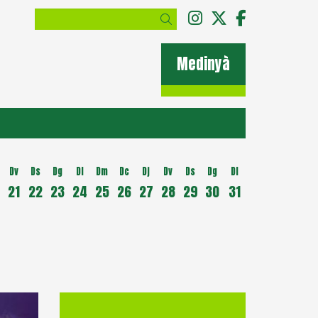
Link a instagram
Link a twitter
Link a fac
Cercar
Medinyà
Dv
Ds
Dg
Dl
Dm
Dc
Dj
Dv
Ds
Dg
Dl
21
22
23
24
25
26
27
28
29
30
31