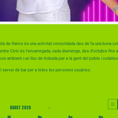
ulià de Ramis és una activitat consolidada des de fa una bona col
Centre Cívic és l'encarregada, cada diumenge, des d'octubre fins 
bon ambient i un lloc de trobada per a la gent del poble i rodalie
el servei de bar per a totes les persones usuàries.
AGOST 2026
Dj
Dv
Ds
Dg