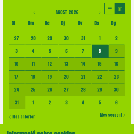
AGOST 2026
Dl
Dm
Dc
Dj
Dv
Ds
Dg
No hi ha cap activitat aquest mes
27
28
29
30
31
1
2
3
4
5
6
7
8
9
10
11
12
13
14
15
16
17
18
19
20
21
22
23
24
25
26
27
28
29
30
31
1
2
3
4
5
6
Mes següent
Mes anterior