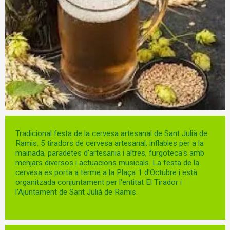
Diapositiva 1 de 1
Tradicional festa de la cervesa artesanal de Sant Julià de
Ramis. 5 tiradors de cervesa artesanal, inflables per a la
mainada, paradetes d'artesania i altres, furgoteca's amb
menjars diversos i actuacions musicals. La festa de la
cervesa es porta a terme a la Plaça 1 d'Octubre i està
organitzada conjuntament per l'entitat El Tirador i
l'Ajuntament de Sant Julià de Ramis.