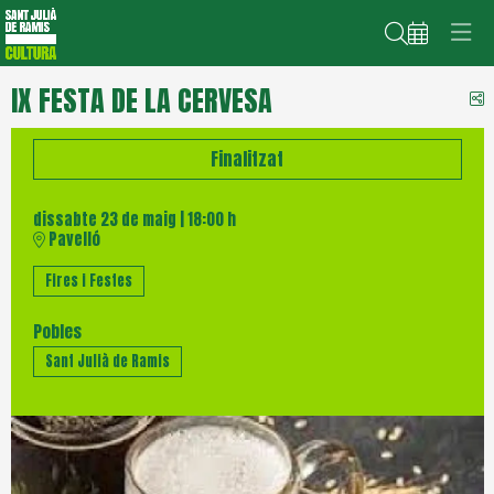
Cerca
IX FESTA DE LA CERVESA
C
Finalitzat
dissabte 23 de maig
|
18:00 h
Pavelló
Fires i Festes
Pobles
Sant Julià de Ramis