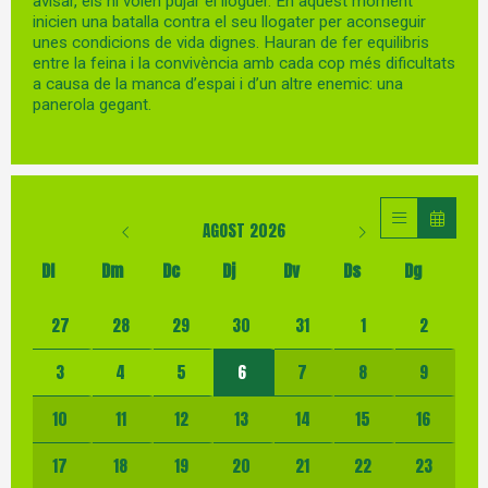
avisar, els hi volen pujar el lloguer. En aquest moment
inicien una batalla contra el seu llogater per aconseguir
unes condicions de vida dignes. Hauran de fer equilibris
entre la feina i la convivència amb cada cop més dificultats
a causa de la manca d’espai i d’un altre enemic: una
panerola gegant.
AGOST 2026
Dl
Dm
Dc
Dj
Dv
Ds
Dg
No hi ha cap activitat aquest mes
27
28
29
30
31
1
2
3
4
5
6
7
8
9
10
11
12
13
14
15
16
17
18
19
20
21
22
23