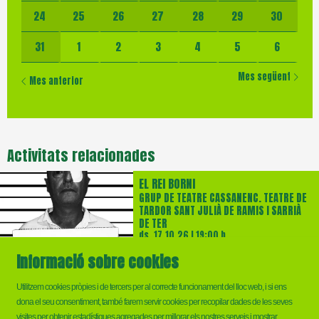
24
25
26
27
28
29
30
31
1
2
3
4
5
6
Mes següent
Mes anterior
Activitats relacionades
EL REI BORNI
GRUP DE TEATRE CASSANENC. TEATRE DE
TARDOR SANT JULIÀ DE RAMIS I SARRIÀ
DE TER
ds. 17.10.26
|
19:00 h
Centre Cívic Sant Julià
Informació sobre cookies
Utilitzem cookies pròpies i de tercers per al correcte funcionament del lloc web, i si ens
dona el seu consentiment, també farem servir cookies per recopilar dades de les seves
visites per obtenir estadístiques agregades per millorar els nostres serveis i mostrar