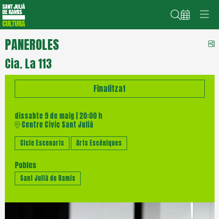
Cerca
PANEROLES
C
Cia. La 113
Finalitzat
dissabte 9 de maig
|
20:00 h
Centre Cívic Sant Julià
Cicle Escenaris
Arts Escèniques
Pobles
Sant Julià de Ramis