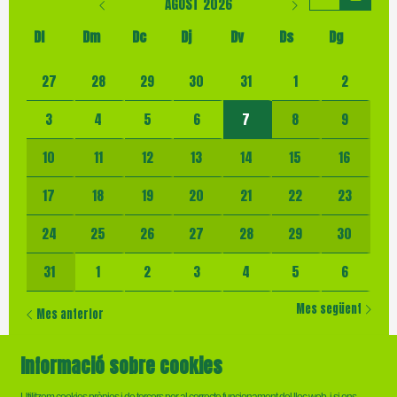
AGOST 2026
Dl
Dm
Dc
Dj
Dv
Ds
Dg
No hi ha cap activitat aquest mes
27
28
29
30
31
1
2
3
4
5
6
7
8
9
10
11
12
13
14
15
16
17
18
19
20
21
22
23
24
25
26
27
28
29
30
31
1
2
3
4
5
6
Mes següent
Mes anterior
Informació sobre cookies