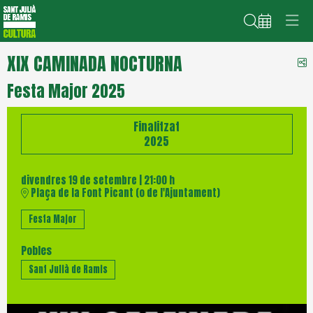
Cerca
XIX CAMINADA NOCTURNA
C
Festa Major 2025
Finalitzat
2025
divendres 19 de setembre
|
21:00 h
Plaça de la Font Picant (o de l'Ajuntament)
Festa Major
Pobles
Sant Julià de Ramis