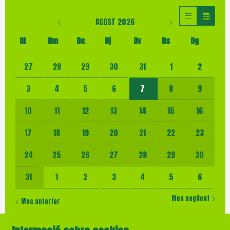
AGOST 2026
Dl
Dm
Dc
Dj
Dv
Ds
Dg
No hi ha cap activitat aquest mes
27
28
29
30
31
1
2
3
4
5
6
7
8
9
10
11
12
13
14
15
16
17
18
19
20
21
22
23
24
25
26
27
28
29
30
31
1
2
3
4
5
6
Mes següent
Mes anterior