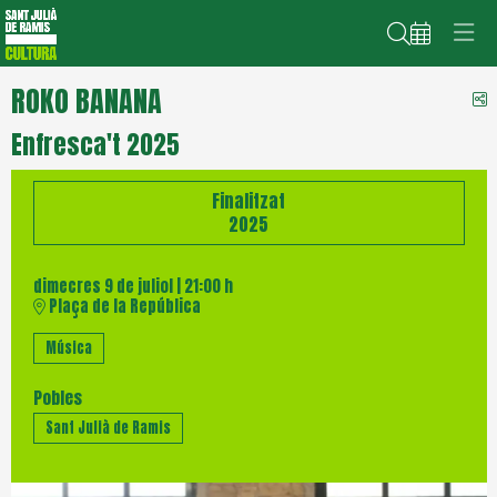
Cerca
ROKO BANANA
C
Enfresca't 2025
Finalitzat
2025
dimecres 9 de juliol
|
21:00 h
Plaça de la República
Música
Pobles
Sant Julià de Ramis