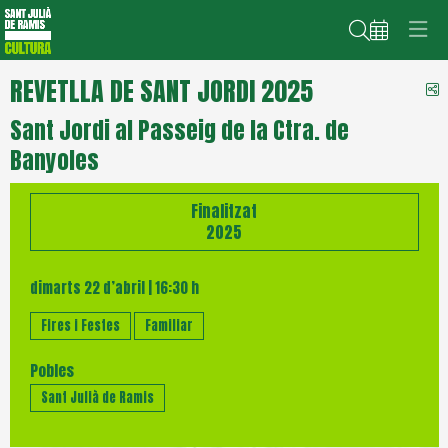
Cerca
REVETLLA DE SANT JORDI 2025
C
Sant Jordi al Passeig de la Ctra. de
Banyoles
Finalitzat
2025
dimarts 22 d’abril
|
16:30 h
Fires i Festes
Familiar
Pobles
Sant Julià de Ramis