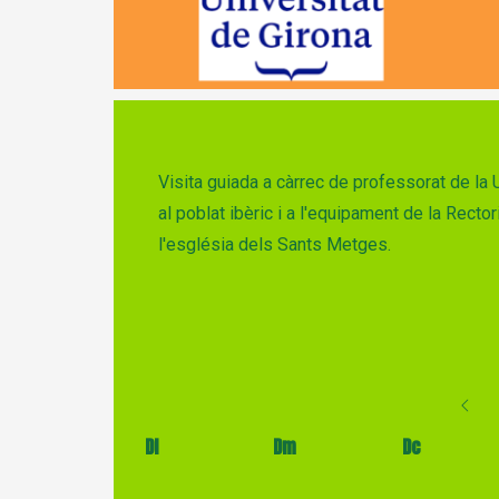
Diapositiva 1 de 1
Visita guiada a càrrec de professorat de l
al poblat ibèric i a l'equipament de la Rect
l'església dels Sants Metges.
Dl
Dm
Dc