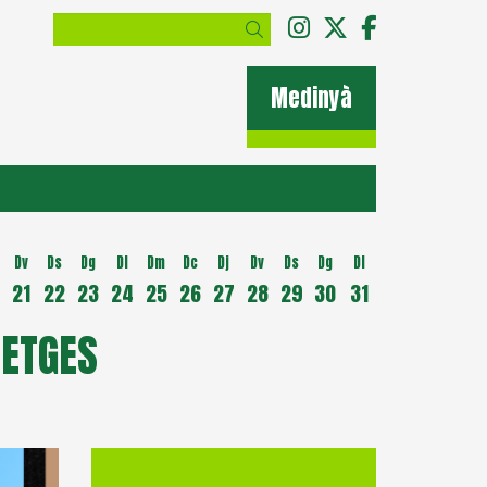
Link a instagram
Link a twitter
Link a fac
Cercar
Medinyà
Dv
Ds
Dg
Dl
Dm
Dc
Dj
Dv
Ds
Dg
Dl
21
22
23
24
25
26
27
28
29
30
31
METGES