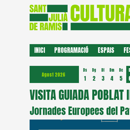
INICI
PROGRAMACIÓ
ESPAIS
FE
Ds
Dg
Dl
Dm
Dc
Agost 2026
1
2
3
4
5
VISITA GUIADA POBLAT 
Jornades Europees del Pa