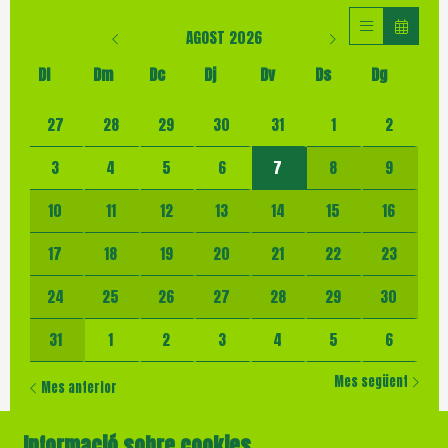
AGOST 2026
Dl
Dm
Dc
Dj
Dv
Ds
Dg
No hi ha cap activitat aquest mes
27
28
29
30
31
1
2
3
4
5
6
7
8
9
10
11
12
13
14
15
16
17
18
19
20
21
22
23
24
25
26
27
28
29
30
31
1
2
3
4
5
6
Mes següent
Mes anterior
Informació sobre cookies