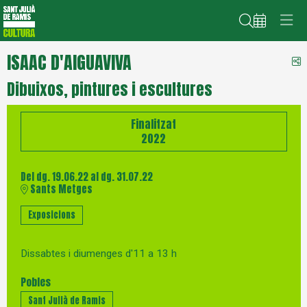
Cerca
ISAAC D'AIGUAVIVA
C
Dibuixos, pintures i escultures
Finalitzat
2022
Del dg. 19.06.22
al dg. 31.07.22
Sants Metges
Exposicions
Dissabtes i diumenges d'11 a 13 h
Pobles
Sant Julià de Ramis