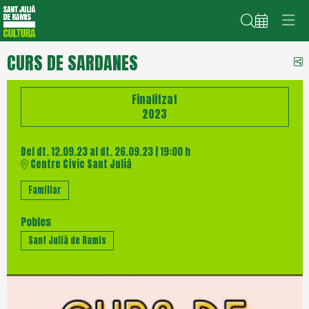
Cerca
CURS DE SARDANES
C
Finalitzat
2023
Del dt. 12.09.23
al dt. 26.09.23
|
19:00 h
Centre Cívic Sant Julià
Familiar
Pobles
Sant Julià de Ramis