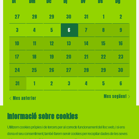
Dl
Dm
Dc
Dj
Dv
Ds
Dg
No hi ha cap activitat aquest mes
27
28
29
30
31
1
2
3
4
5
6
7
8
9
10
11
12
13
14
15
16
17
18
19
20
21
22
23
24
25
26
27
28
29
30
31
1
2
3
4
5
6
Mes següent
Mes anterior
Informació sobre cookies
Utilitzem cookies pròpies i de tercers per al correcte funcionament del lloc web, i si ens
dona el seu consentiment, també farem servir cookies per recopilar dades de les seves