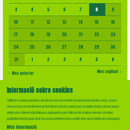
3
4
5
6
7
8
9
10
11
12
13
14
15
16
17
18
19
20
21
22
23
24
25
26
27
28
29
30
31
1
2
3
4
5
6
Mes següent
Mes anterior
Informació sobre cookies
Utilitzem cookies pròpies i de tercers per al correcte funcionament del lloc web, i si ens
dona el seu consentiment, també farem servir cookies per recopilar dades de les seves
visites per obtenir estadístiques agregades per millorar els nostres serveis i mostrar
Sitemap
|
Ús de Cookies
|
Contactar
publicitat relacionada amb les seves preferències a partir dels seus hàbits de navegació.
Més informació