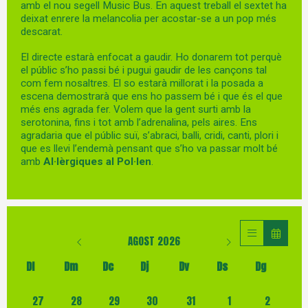
amb el nou segell Music Bus. En aquest treball el sextet ha
deixat enrere la melancolia per acostar-se a un pop més
descarat.
El directe estarà enfocat a gaudir. Ho donarem tot perquè
el públic s’ho passi bé i pugui gaudir de les cançons tal
com fem nosaltres. El so estarà millorat i la posada a
escena demostrarà que ens ho passem bé i que és el que
més ens agrada fer. Volem que la gent surti amb la
serotonina, fins i tot amb l’adrenalina, pels aires. Ens
agradaria que el públic suï, s’abraci, balli, cridi, canti, plori i
que es llevi l’endemà pensant que s’ho va passar molt bé
amb
Al·lèrgiques al Pol·len
.
AGOST 2026
Dl
Dm
Dc
Dj
Dv
Ds
Dg
No hi ha cap activitat aquest mes
27
28
29
30
31
1
2