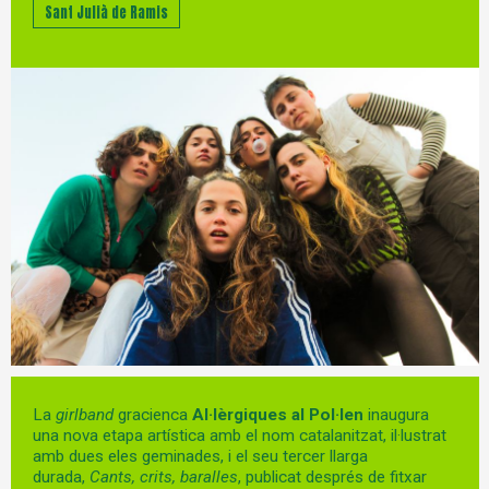
Sant Julià de Ramis
Diapositiva 1 de 1
La
girlband
gracienca
Al·lèrgiques al Pol·len
inaugura
una nova etapa artística amb el nom catalanitzat, il·lustrat
amb dues eles geminades, i el seu tercer llarga
durada,
Cants, crits, baralles
, publicat després de fitxar