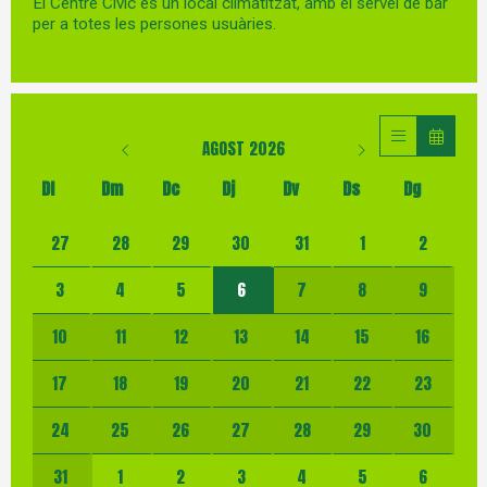
El Centre Cívic és un local climatitzat, amb el servei de bar
per a totes les persones usuàries.
AGOST 2026
Dl
Dm
Dc
Dj
Dv
Ds
Dg
No hi ha cap activitat aquest mes
27
28
29
30
31
1
2
3
4
5
6
7
8
9
10
11
12
13
14
15
16
17
18
19
20
21
22
23
24
25
26
27
28
29
30
31
1
2
3
4
5
6