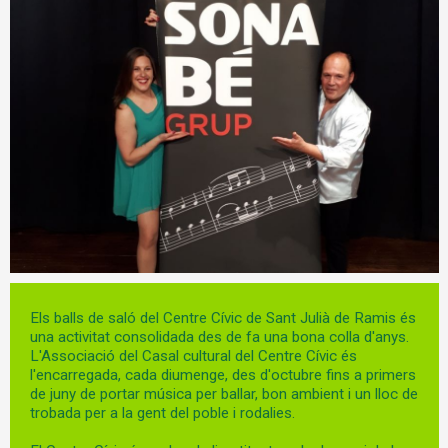
Diapositiva 1 de 1
Els balls de saló del Centre Cívic de Sant Julià de Ramis és
una activitat consolidada des de fa una bona colla d'anys.
L'Associació del Casal cultural del Centre Cívic és
l'encarregada, cada diumenge, des d'octubre fins a primers
de juny de portar música per ballar, bon ambient i un lloc de
trobada per a la gent del poble i rodalies.