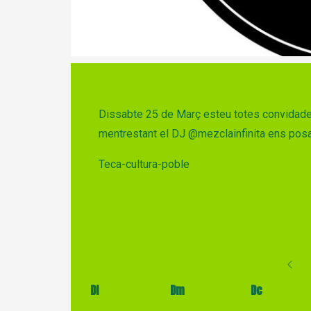
Diapositiva 1 de 1
Dissabte 25 de Març esteu totes convidades 
mentrestant el DJ
@mezclainfinita
ens posa
Teca-cultura-poble
Dl
Dm
Dc