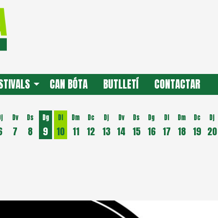
STIVALS
CAN BÓTA
BUTLLETÍ
CONTACTAR
Dj
Dv
Ds
Dg
Dl
Dm
Dc
Dj
Dv
Ds
Dg
Dl
Dm
Dc
Dj
6
7
8
9
10
11
12
13
14
15
16
17
18
19
20
Dilluns 10 d'agost