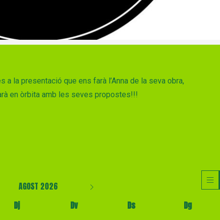
a la presentació que ens farà l’Anna de la seva obra,
rà en òrbita amb les seves propostes!!!
AGOST 2026
Dj
Dv
Ds
Dg