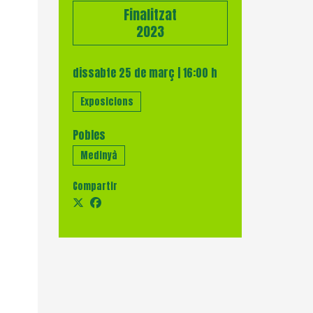
Finalitzat
2023
dissabte 25 de març
|
16:00 h
Exposicions
Pobles
Medinyà
Compartir