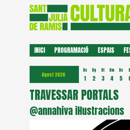
INICI
PROGRAMACIÓ
ESPAIS
FE
Ds
Dg
Dl
Dm
Dc
Agost 2026
1
2
3
4
5
TRAVESSAR PORTALS
@annahiva il·lustracions