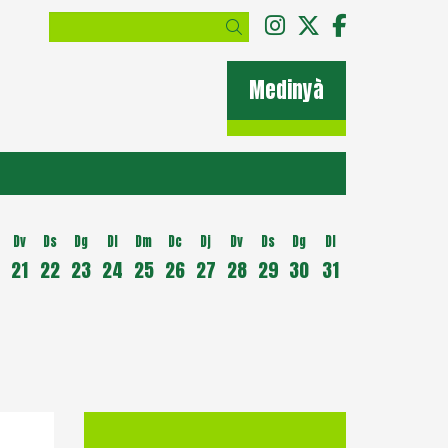
Link a instagram
Link a twitter
Link a fac
Cercar
Medinyà
Dv
Ds
Dg
Dl
Dm
Dc
Dj
Dv
Ds
Dg
Dl
21
22
23
24
25
26
27
28
29
30
31