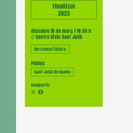
Finalitzat
2023
dissabte 18 de març
|
18:30 h
Centre Cívic Sant Julià
Xerrades/Tallers
Pobles
Sant Julià de Ramis
Compartir