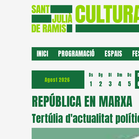
INICI
PROGRAMACIÓ
ESPAIS
FE
Ds
Dg
Dl
Dm
Dc
Agost 2026
1
2
3
4
5
REPÚBLICA EN MARXA
Tertúlia d'actualitat polít