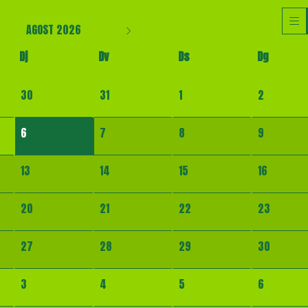
AGOST 2026
Dj
Dv
Ds
Dg
30
31
1
2
6
7
8
9
13
14
15
16
20
21
22
23
27
28
29
30
3
4
5
6