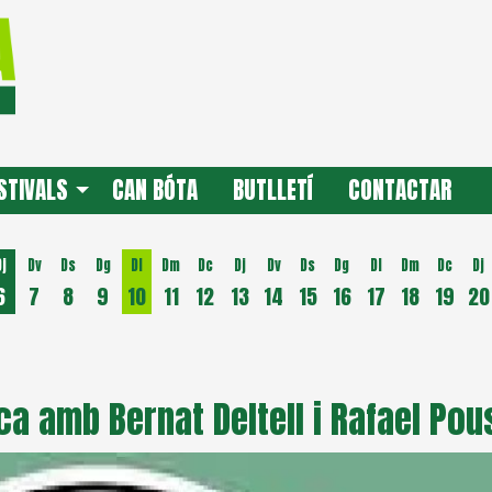
STIVALS
CAN BÓTA
BUTLLETÍ
CONTACTAR
Dj
Dv
Ds
Dg
Dl
Dm
Dc
Dj
Dv
Ds
Dg
Dl
Dm
Dc
Dj
6
7
8
9
10
11
12
13
14
15
16
17
18
19
20
Dilluns 10 d'agost
ica amb Bernat Deltell i Rafael Pou