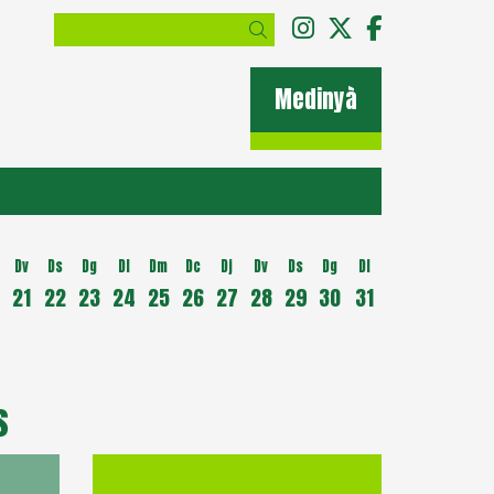
Link a instagram
Link a twitter
Link a fac
Cercar
Medinyà
Dv
Ds
Dg
Dl
Dm
Dc
Dj
Dv
Ds
Dg
Dl
21
22
23
24
25
26
27
28
29
30
31
s