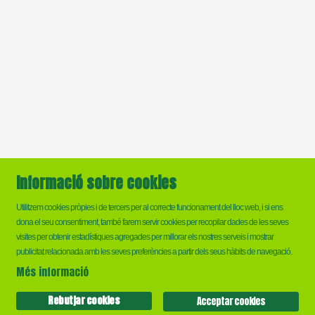
Informació sobre cookies
Utilitzem cookies pròpies i de tercers per al correcte funcionament del lloc web, i si ens
dona el seu consentiment, també farem servir cookies per recopilar dades de les seves
visites per obtenir estadístiques agregades per millorar els nostres serveis i mostrar
Sitemap
|
Ús de Cookies
|
Contactar
publicitat relacionada amb les seves preferències a partir dels seus hàbits de navegació.
Més informació
Link a instagram
Link a twitter
Link a facebook
Rebutjar cookies
Acceptar cookies