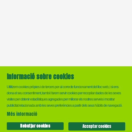
Informació sobre cookies
Utilitzem cookies pròpies i de tercers per al correcte funcionament del lloc web, i si ens
dona el seu consentiment, també farem servir cookies per recopilar dades de les seves
visites per obtenir estadístiques agregades per millorar els nostres serveis i mostrar
Sitemap
|
Ús de Cookies
|
Contactar
publicitat relacionada amb les seves preferències a partir dels seus hàbits de navegació.
Més informació
Link a instagram
Link a twitter
Link a facebook
Rebutjar cookies
Acceptar cookies